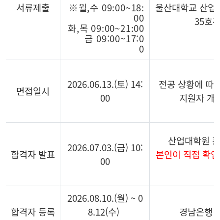
서류제출
※월
,
수
09:00~18:
울산대학교 산업
00
35호관
화
,
목
09:00~21:00
금
0
9
:
0
0
~
1
7
:
0
0
2026.06.13.(토) 14:
전공 상황에 따라
면접일시
00
지원자 개
산업대학원 
2026.07.03.(금) 10:
합격자 발표
본인이 직접 확인
00
2026.08.10.(월) ~ 0
합격자 등록
8.12(수)
경남은행 