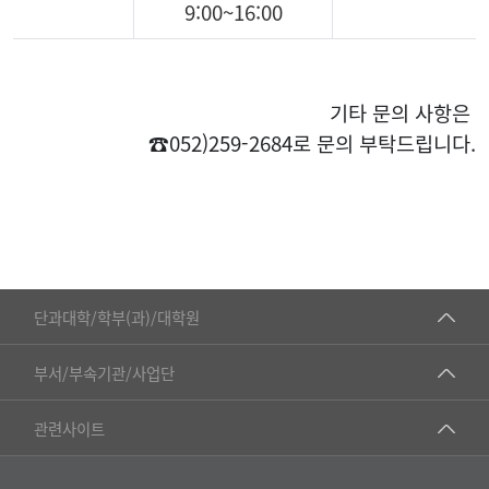
9:00~16:00
기
타 문의 사항은
☎
052)259-2684로 문의 부탁드립니다.
■인문대학
단과대학/학부(과)/대학원
▷국어국문학부
공동기기센터
부서/부속기관/사업단
▷영어영문학과
공학교육혁신센터
건강가정지원센터
관련사이트
▷일본어·일본학과
과학영재교육원
교수협의회
▷중국어·중국학과