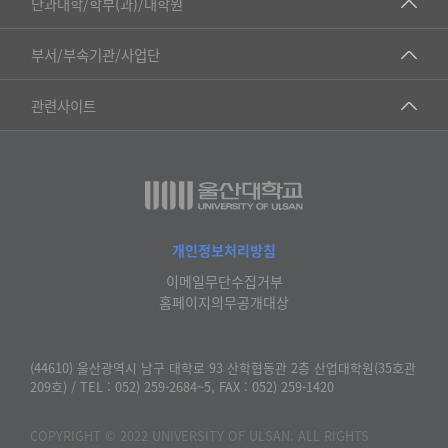
단과대학/학부(과)/대학원
▷국어국문학부
공동기기센터
부서/부속기관/사업단
▷영어영문학과
공학교육혁신센터
건강가정지원센터
관련사이트
▷일본어·일본학과
과학영재교육원
교수협의회
▷중국어·중국학과
교무처교직팀
구내(경남)은행
▷프랑스어·프랑스학과
국어문화원
노동조합
▷스페인·중남미학과
국제교류처
생명윤리위원회
개인정보처리방침
▷역사·문화학과
기초과학연구소
이메일무단수집거부
온라인 기술거래 플랫폼
▷철학·상담학과
홈페이지의무공개대상
물리BK 미래혁신응집물질물리인재교육연구단
울산대신문
■사회과학대학
메이커스페이스
울산대학교 총동문회
(44610) 울산광역시 남구 대학로 93 산학협동관 2층 산업대학원(35호관
▷사회과학부
209호) / TEL : 052) 259-2684~5, FAX : 052) 259-1420
미래기술혁신융합형인재양성센터
울산대학교병원
ㆍ경제학전공
반구대암각화유적보존연구소
COPYRIGHT © 2022 UNIVERSITY OF ULSAN. ALL RIGHTS
캠퍼스안전관리