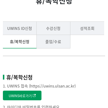
휴/복학신청
입학안내
학사안내
석사과정
학위논문안내
UWINS ID신청
수강신청
성적조회
테크노CEO과정
전공안내(Majors)
휴/복학신청
졸업/수료
공지사항
휴/복학신청
1. UWINS 접속 (https://uwins.ulsan.ac.kr)
UWINS바로가기
2. 아이디와 비밀번호를 입력하세요.