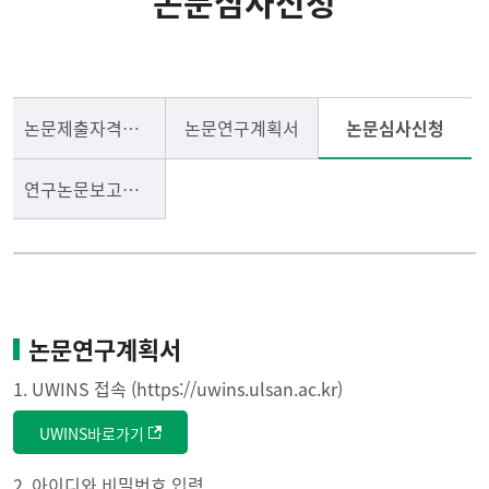
논문심사신청
입학안내
학사안내
석사과정
학위논문안내
논문제출자격시험
논문연구계획서
논문심사신청
테크노CEO과정
전공안내(Majors)
연구논문보고서 심사신청
공지사항
논문연구계획서
1. UWINS 접속 (https://uwins.ulsan.ac.kr)
UWINS바로가기
2. 아이디와 비밀번호 입력