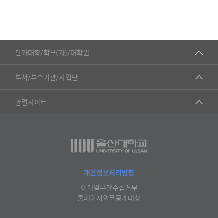
■인문대학
단과대학/학부(과)/대학원
▷국어국문학부
공동기기센터
부서/부속기관/사업단
▷영어영문학과
공학교육혁신센터
건강가정지원센터
관련사이트
▷일본어·일본학과
과학영재교육원
교수협의회
▷중국어·중국학과
교무처교직팀
구내(경남)은행
▷프랑스어·프랑스학과
국어문화원
노동조합
▷스페인·중남미학과
국제교류처
생명윤리위원회
개인정보처리방침
▷역사·문화학과
기초과학연구소
이메일무단수집거부
온라인 기술거래 플랫폼
▷철학·상담학과
홈페이지의무공개대상
물리BK 미래혁신응집물질물리인재교육연구단
울산대신문
■사회과학대학