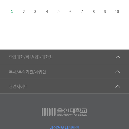
주
요
1
2
3
4
5
6
7
8
9
10
정
책-
번
호,
제
목,
■인문대학
등
단과대학/학부(과)/대학원
록
▷국어국문학부
일,
공동기기센터
부서/부속기관/사업단
조
▷영어영문학과
공학교육혁신센터
회
건강가정지원센터
관련사이트
▷일본어·일본학과
수
과학영재교육원
교수협의회
로
▷중국어·중국학과
교무처교직팀
구
구내(경남)은행
▷프랑스어·프랑스학과
성
국어문화원
노동조합
된
▷스페인·중남미학과
표
국제교류처
생명윤리위원회
개인정보처리방침