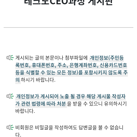
테크노CEO과정 게시판
입학안내
테크노CEO과정 학사일정
석사과정
테크노CEO과정 개요
테크노CEO과정
테크노CEO과정 게시판
게시되는 글의 본문이나 첨부파일에
개인정보(주민등
공지사항
테크노CEO과정 문의하기
록번호, 휴대폰번호, 주소, 은행계좌번호, 신용카드번호
등을 식별할 수 있는 모든 정보)를 포함시키지 않도록 주
의
하시기 바랍니다.
개인정보가 게시되어 노출 될 경우 해당 게시물 작성자
가 관련 법령에 따라 처분
을 받을 수 있으니 유의하시기
바랍니다.
비회원은 비밀글을 작성하여도 답변글을 볼 수 없습니
다.